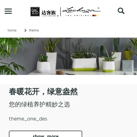
home
theme
Katalog
durchsuchen
theme
search
家居系列
桌面系列
春暖花开，绿意盎然
您的绿植养护精妙之选
高光系列
theme_one_des
仿藤系列
show_more